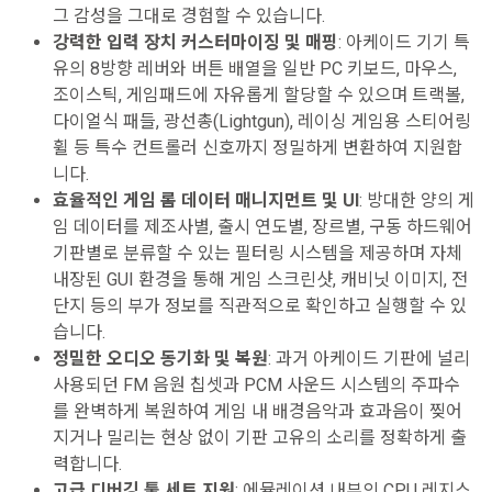
그 감성을 그대로 경험할 수 있습니다.
강력한 입력 장치 커스터마이징 및 매핑
: 아케이드 기기 특
유의 8방향 레버와 버튼 배열을 일반 PC 키보드, 마우스,
조이스틱, 게임패드에 자유롭게 할당할 수 있으며 트랙볼,
다이얼식 패들, 광선총(Lightgun), 레이싱 게임용 스티어링
휠 등 특수 컨트롤러 신호까지 정밀하게 변환하여 지원합
니다.
효율적인 게임 롬 데이터 매니지먼트 및 UI
: 방대한 양의 게
임 데이터를 제조사별, 출시 연도별, 장르별, 구동 하드웨어
기판별로 분류할 수 있는 필터링 시스템을 제공하며 자체
내장된 GUI 환경을 통해 게임 스크린샷, 캐비닛 이미지, 전
단지 등의 부가 정보를 직관적으로 확인하고 실행할 수 있
습니다.
정밀한 오디오 동기화 및 복원
: 과거 아케이드 기판에 널리
사용되던 FM 음원 칩셋과 PCM 사운드 시스템의 주파수
를 완벽하게 복원하여 게임 내 배경음악과 효과음이 찢어
지거나 밀리는 현상 없이 기판 고유의 소리를 정확하게 출
력합니다.
고급 디버깅 툴 세트 지원
: 에뮬레이션 내부의 CPU 레지스