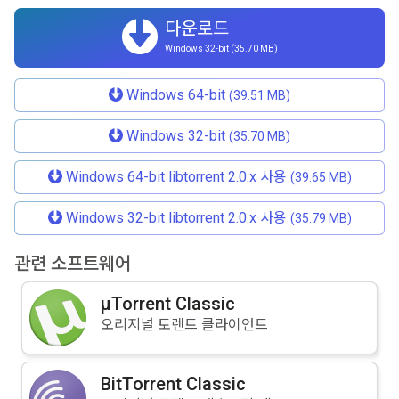
다운로드
Windows 32-bit (35.70 MB)
Windows 64-bit
(39.51 MB)
Windows 32-bit
(35.70 MB)
Windows 64-bit libtorrent 2.0.x 사용
(39.65 MB)
Windows 32-bit libtorrent 2.0.x 사용
(35.79 MB)
관련 소프트웨어
µTorrent Classic
오리지널 토렌트 클라이언트
BitTorrent Classic